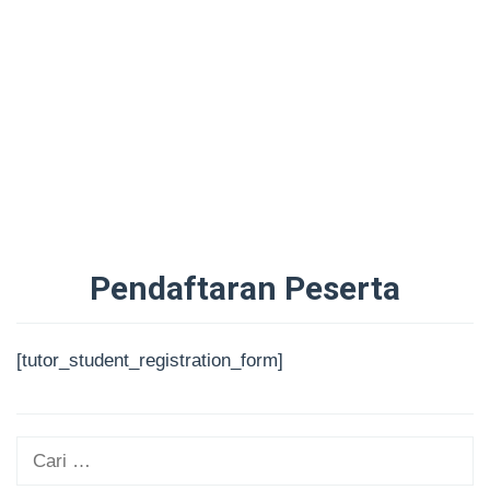
Pendaftaran Peserta
Oleh
Administrator
Diposting
[tutor_student_registration_form]
pada
29/08/2025
Cari
untuk: