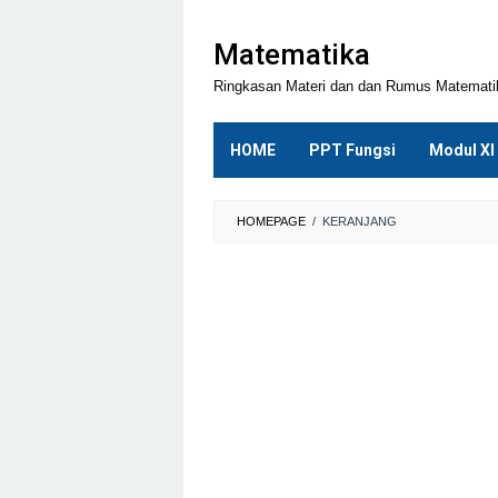
Loncat
ke
Matematika
konten
Ringkasan Materi dan dan Rumus Matemat
HOME
PPT Fungsi
Modul XI
HOMEPAGE
/
KERANJANG