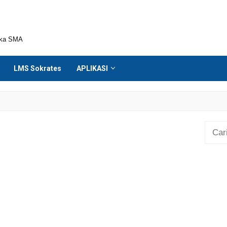
ika SMA
LMS Sokrates
APLIKASI
Cari
untuk