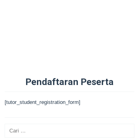
Pendaftaran Peserta
Oleh
Administrator
Diposting
[tutor_student_registration_form]
pada
29/08/2025
Cari
untuk: