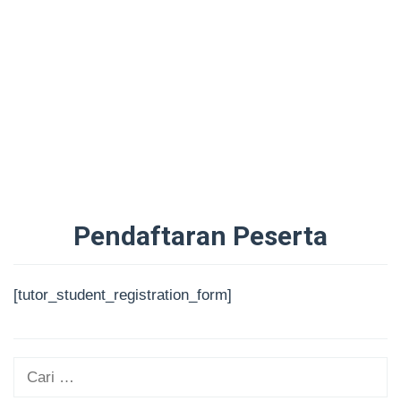
Pendaftaran Peserta
Oleh
Administrator
Diposting
[tutor_student_registration_form]
pada
29/08/2025
Cari
untuk: