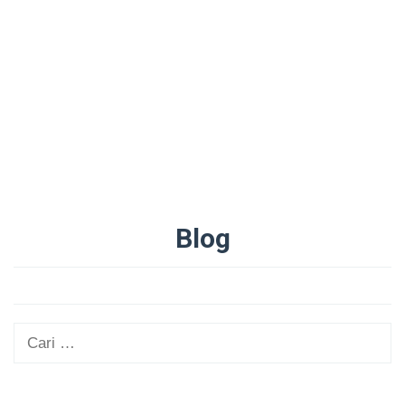
Blog
Oleh
Administrator
Diposting
pada
06/09/2025
Cari
untuk: