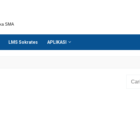
ika SMA
LMS Sokrates
APLIKASI
Cari
untuk