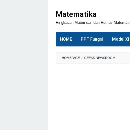
Loncat
ke
Matematika
konten
Ringkasan Materi dan dan Rumus Matemat
HOME
PPT Fungsi
Modul XI
HOMEPAGE
/
GEEKS NEWSROOM