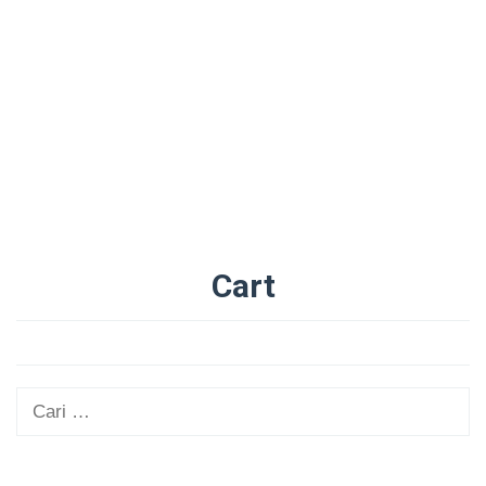
Cart
Oleh
Administrator
Diposting
pada
25/08/2025
Cari
untuk: