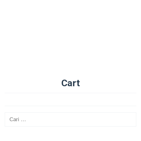
Cart
Oleh
Administrator
Diposting
pada
29/08/2025
Cari
untuk: