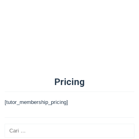
Pricing
Oleh
Administrator
Diposting
[tutor_membership_pricing]
pada
29/08/2025
Cari
untuk: