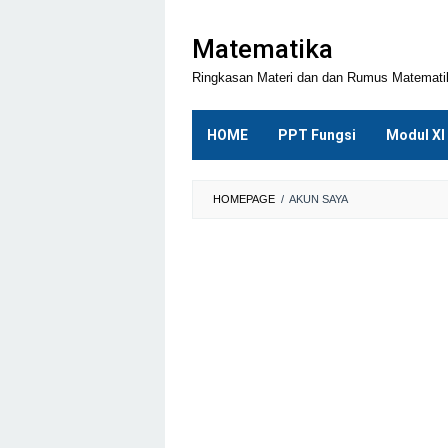
Loncat
ke
Matematika
konten
Ringkasan Materi dan dan Rumus Matemat
HOME
PPT Fungsi
Modul XI
HOMEPAGE
/
AKUN SAYA