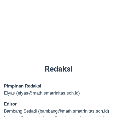
Redaksi
Oleh
Administrator
Diposting
Pimpinan Redaksi
pada
25/09/2018
Elyas (elyas@math.smatrinitas.sch.id)
Editor
Bambang Setiadi (bambang@math.smatrinitas.sch.id)