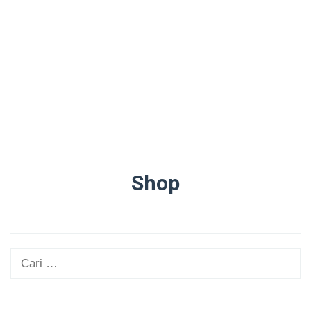
Shop
Oleh
Administrator
Diposting
pada
27/09/2021
Cari
untuk: