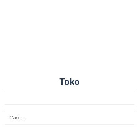
Toko
Oleh
Administrator
Diposting
pada
25/08/2025
Cari
untuk: