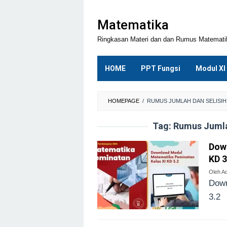
Loncat
ke
Matematika
konten
Ringkasan Materi dan dan Rumus Matemat
HOME
PPT Fungsi
Modul XI
HOMEPAGE
/
RUMUS JUMLAH DAN SELISIH
Tag:
Rumus Jumlah
Dow
KD 3
Oleh
Ad
Down
3.2