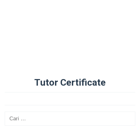
Tutor Certificate
Oleh
Administrator
Diposting
pada
25/08/2025
Cari
untuk: