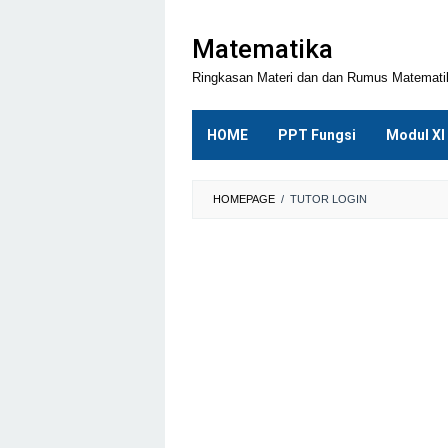
Loncat
ke
Matematika
konten
Ringkasan Materi dan dan Rumus Matemat
HOME
PPT Fungsi
Modul XI
HOMEPAGE
/
TUTOR LOGIN