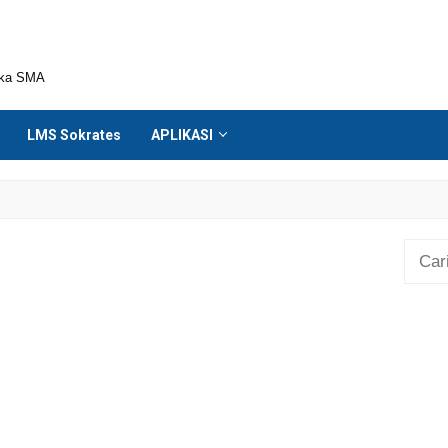
ika SMA
LMS Sokrates
APLIKASI
Cari
untuk