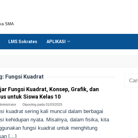
ika SMA
LMS Sokrates
APLIKASI
g:
Fungsi Kuadrat
Cari
untuk
jar Fungsi Kuadrat, Konsep, Grafik, dan
s untuk Siswa Kelas 10
ministrator
Diposting pada
01/03/2025
si kuadrat sering kali muncul dalam berbagai
asi kehidupan nyata. Misalnya, dalam fisika, kita
gunakan fungsi kuadrat untuk menghitung
asan […]