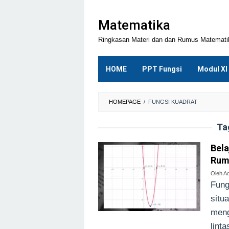
Loncat
ke
Matematika
konten
Ringkasan Materi dan dan Rumus Matemat
HOME
PPT Fungsi
Modul XI
HOMEPAGE
/
FUNGSI KUADRAT
Ta
Bela
Rumu
Oleh
Ad
Fung
situ
meng
lint