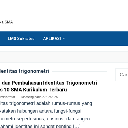
ika SMA
LMS Sokrates
APLIKASI
dentitas trigonometri
Cari
untuk
 dan Pembahasan Identitas Trigonometri
s 10 SMA Kurikulum Terbaru
ministrator
Diposting pada
27/02/2025
titas trigonometri adalah rumus-rumus yang
atakan hubungan antara fungsi-fungsi
onometri seperti sinus, cosinus, dan tangen.
hami identitas ini sangat penting […]