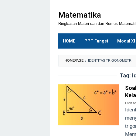
Loncat
ke
Matematika
konten
Ringkasan Materi dan dan Rumus Matemat
HOME
PPT Fungsi
Modul XI
HOMEPAGE
/
IDENTITAS TRIGONOMETRI
Tag:
i
Soal
Kela
Oleh
Ad
Iden
meny
trig
Mema