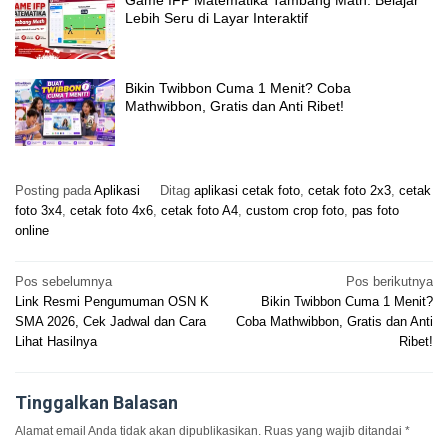
Game IFP Matematika Tambang Math: Belajar
Lebih Seru di Layar Interaktif
Bikin Twibbon Cuma 1 Menit? Coba
Mathwibbon, Gratis dan Anti Ribet!
Posting pada
Aplikasi
Ditag
aplikasi cetak foto
,
cetak foto 2x3
,
cetak
foto 3x4
,
cetak foto 4x6
,
cetak foto A4
,
custom crop foto
,
pas foto
online
Navigasi
Pos sebelumnya
Pos berikutnya
Link Resmi Pengumuman OSN K
Bikin Twibbon Cuma 1 Menit?
pos
SMA 2026, Cek Jadwal dan Cara
Coba Mathwibbon, Gratis dan Anti
Lihat Hasilnya
Ribet!
Tinggalkan Balasan
Alamat email Anda tidak akan dipublikasikan.
Ruas yang wajib ditandai
*