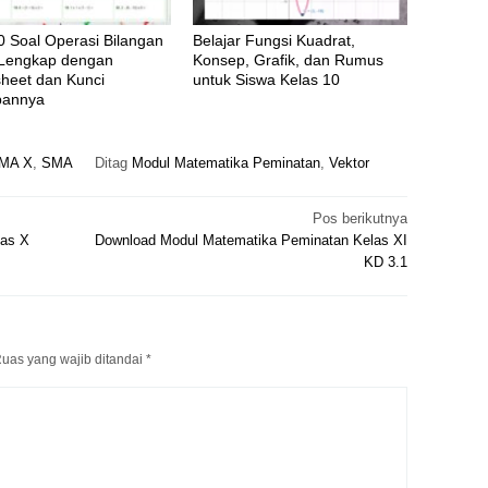
0 Soal Operasi Bilangan
Belajar Fungsi Kuadrat,
 Lengkap dengan
Konsep, Grafik, dan Rumus
heet dan Kunci
untuk Siswa Kelas 10
bannya
SMA X
,
SMA
Ditag
Modul Matematika Peminatan
,
Vektor
Pos berikutnya
las X
Download Modul Matematika Peminatan Kelas XI
KD 3.1
uas yang wajib ditandai
*