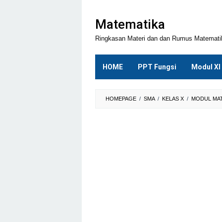
Loncat
ke
Matematika
konten
Ringkasan Materi dan dan Rumus Matemat
HOME
PPT Fungsi
Modul XI
HOMEPAGE
/
SMA
/
KELAS X
/
MODUL MAT