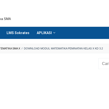
ika SMA
LMS Sokrates
APLIKASI
EMATIKA SMA X
/
DOWNLOAD MODUL MATEMATIKA PEMINATAN KELAS X KD 3.2
Cari
untuk