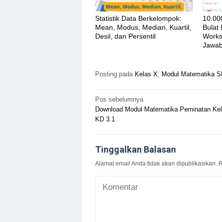
Statistik Data Berkelompok:
10.00
Mean, Modus, Median, Kuartil,
Bulat
Desil, dan Persentil
Works
Jawa
Posting pada
Kelas X
,
Modul Matematika 
Navigasi
Pos sebelumnya
Download Modul Matematika Peminatan Ke
pos
KD 3.1
Tinggalkan Balasan
Alamat email Anda tidak akan dipublikasikan.
R